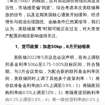
（单次75bp）的顾虑，且对加息路径表现出高度灵
活性，市场感受偏“鸽派”。综合考虑本次美联储释
放的信号，以及近期美国核心通胀开始缓和、经济
增长与就业出现隐忧、金融条件已然紧缩等，我们
认为，美联储最“鹰”时期可能正在过去，对大类资
产配置的相应影响值得关注。
1、货币政策：加息50bp，6月开始缩表
美联储2022年5月议息会议声明，宣布上调联
邦基金利率50bp至0.75-1.00%目标区间，符合预
期。与3月会议类似，为配合新的联邦基金利率区
间，美联储同时上调了其他多个政策利率：1）将
存款准备金利率由0.4%上调至0.9%；2）将隔夜回
购利率由0.5%上调至1.0%；3）将隔夜逆回购利率
由0.3%上调至0.8%；4）将一级信贷利率由0.5%上