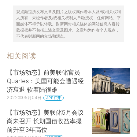
观点频道所发布文章及图片之版权属作者本人及/或相关权利
人所有，未经作者及/或相关权利人单独授权，任何网站、平
面媒体不得予以转载。财新网对相关媒体的网站信息内容转
载授权并不包括上述文章及图片。文章均为作者个人观点，
不代表财新网的立场和观点。
相关阅读
【市场动态】前美联储官员
Quarles：美国可能会遭遇经
济衰退 软着陆很难
2022年05月04日
APP打开
【市场动态】美联储5月会议
尚未召开 长期国债收益率提
前升至3年高位