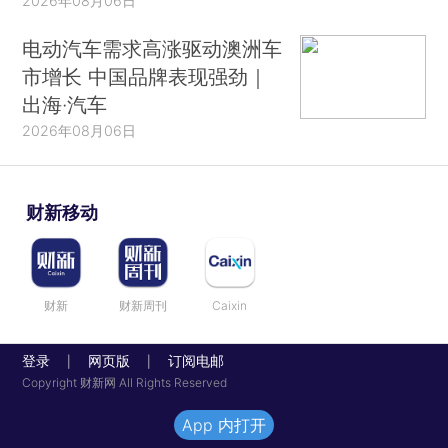
2026年08月06日
电动汽车需求高涨驱动澳洲车
市增长 中国品牌表现强劲｜
出海·汽车
2026年08月06日
财新移动
财新
财新周刊
Caixin
登录
网页版
订阅电邮
|
|
Copyright 财新网 All Rights Reserved
App 内打开