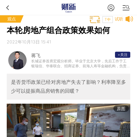
观点
试听
T中
本轮房地产组合政策效果如何
2022年10月13日 15:41
+关注
蒋飞
长城证券首席宏观分析师。毕业于北京大学，先后工作于工
银瑞信、华泰联合、招商证券、前海人寿等金融机构，负责
债券研究、投资和宏观策略研究。
是否货币政策已经对房地产失去了影响？利率降至多
少可以提振商品房销售的回暖？
原图