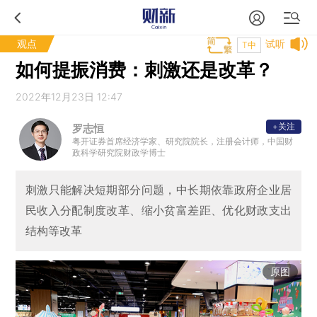
观点
试听
T中
如何提振消费：刺激还是改革？
2022年12月23日 12:47
+关注
罗志恒
粤开证券首席经济学家、研究院院长，注册会计师，中国财
政科学研究院财政学博士
刺激只能解决短期部分问题，中长期依靠政府企业居
民收入分配制度改革、缩小贫富差距、优化财政支出
结构等改革
原图