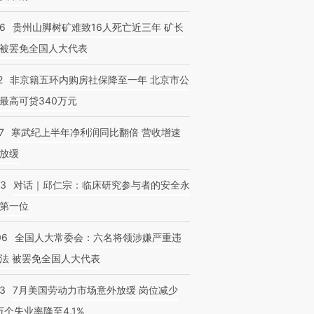
36
贵州山脚树矿难致16人死亡近三年 矿长
被罢免全国人大代表
2
非京籍五环内购房社保降至一年 北京市公
最高可贷340万元
7
寒武纪上半年净利润同比翻倍 营收增速
放缓
53
对话｜邱仁宗：临床研究参与者的安全永
第一位
06
全国人大常委会：六名将领涉嫌严重违
法 被罢免全国人大代表
43
7月美国劳动力市场意外放缓 岗位减少
3万个失业率降至4.1%