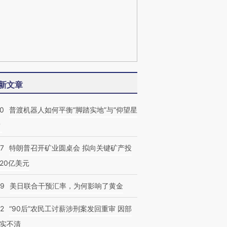
新文章
00
普渡机器人如何平衡“脚踏实地”与“仰望星
？
57
特朗普召开矿业圆桌会 拟向关键矿产投
20亿美元
09
美日联合干预汇率，为何影响了黄金
32
“90后”农民工讨薪涉刑案发回重审 因部
实不清