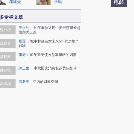
沈建光
张斌
电邮
多专栏文章
王永利
：
如何看待近期中美经济增长超
观分析
预期大反差
夏磊
：
城中村改造对未来5年的房地产
观视界
影响
张涛
：
10年期美债收益率扭转的因素
场观察
钟正生
：
中秋国庆消费复苏势头如何
胜市场
周君芝
：
年内的财政空间
本市场