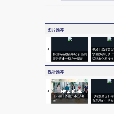
图片推荐
视线｜极端高温
韩国高温创百年纪录 当局
水位跌破纪录 
警告停止一切户外活动
猛犸象化石接连
视听推荐
【不唯一答案】不止“养
【特别呈现】寻
老”
有意思的生活方