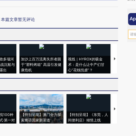
本篇文章暂无评论
致多瑙河
加沙上百万流离失所者困
视线｜HYROX的吸金
马航飞行员
二战沉船与
于“塑料烤箱” 高温引发健
术：是什么让中产们甘
粒摇头丸 尿
露出
康危机
心“花钱找虐”？
毒品
【推广】走
找100种
【特别呈现】澳门全力探
【特别呈现】《东莞，人
会，让数智科
式·第一对
索葡语国家新渠道
间便利店》倾情上线
业