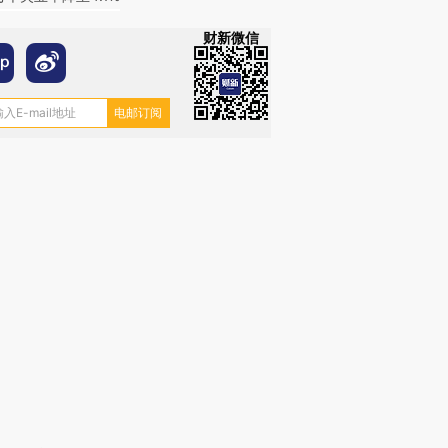
财新微信
跨国走私7万
视线｜被称为“蟑螂”的印
视线｜“入侵”还是“人道危
检体内含3种
度Z世代 用街头抗争将教
机”？难民潮撕裂西班牙
秘鲁纳斯
育部长拱下台
飞地休达
13人遇难
进第四届链博
【商旅对话】华住集团
技“链”接产
【特别呈现】寻找100种
CFO：不靠规模取胜，华
【特别呈
有意思的生活方式·第三对
住三大增长引擎是什么？
有意思的