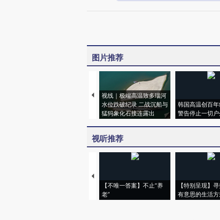
图片推荐
视线｜极端高温致多瑙河
水位跌破纪录 二战沉船与
韩国高温创百年
猛犸象化石接连露出
警告停止一切户
视听推荐
【不唯一答案】不止“养
【特别呈现】寻
老”
有意思的生活方