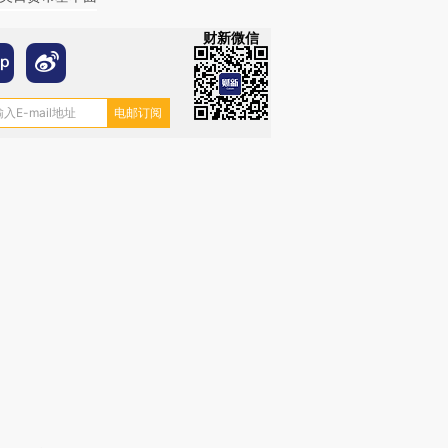
财新微信
OX的吸金
马航飞行员跨国走私7万
视线｜被称为“蟑螂”的印
让中产们甘
粒摇头丸 尿检体内含3种
度Z世代 用街头抗争将教
秘鲁纳斯
”？
毒品
育部长拱下台
13人遇难
进第四届链博
【商旅对话】华住集团
技“链”接产
【特别呈现】寻找100种
CFO：不靠规模取胜，华
【特别呈
有意思的生活方式·第三对
住三大增长引擎是什么？
有意思的