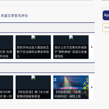
本篇文章暂无评论
西班牙休达进入紧急状态
加沙上百万流离失所者困
视线｜HYR
纪录 当局
数千非法移民从摩洛哥闯
于“塑料烤箱” 高温引发健
术：是什么
外活动
入
康危机
心“花钱找虐
【推广】走
找100种
【特别呈现】澳门全力探
【特别呈现】《东莞，人
会，让数智科
式·第一对
索葡语国家新渠道
间便利店》倾情上线
业