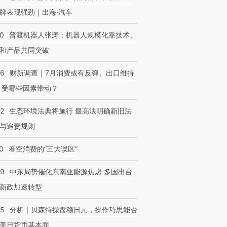
牌表现强劲｜出海·汽车
00
普渡机器人张涛：机器人规模化靠技术、
和产品共同突破
56
财新调查｜7月消费或有反弹、出口维持
 受哪些因素带动？
42
生态环境法典将施行 最高法明确新旧法
与追责规则
0
看空消费的“三大误区”
59
中东局势催化东南亚能源焦虑 多国出台
新政加速转型
05
分析｜贝森特操盘稳日元，操作巧思能否
美日货币基本面