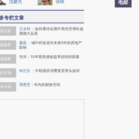
沈建光
张斌
电邮
多专栏文章
王永利
：
如何看待近期中美经济增长超
观分析
预期大反差
夏磊
：
城中村改造对未来5年的房地产
观视界
影响
张涛
：
10年期美债收益率扭转的因素
场观察
钟正生
：
中秋国庆消费复苏势头如何
胜市场
周君芝
：
年内的财政空间
本市场