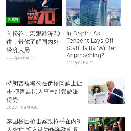
私房课
In Depth: As
向松祚：宏观经济70
Tencent Lays Off
讲，带你了解国内外
Staff, Is Its ‘Winter’
经济大局
Approaching?
2022年04月06日
2022年04月01日
特朗普被曝欲在伊核问题上让
步 伊朗高层人事重组强硬派
得势
2026年08月10日
泰国校园枪击案致枪手在内9
人死亡 警方认为作案动机复