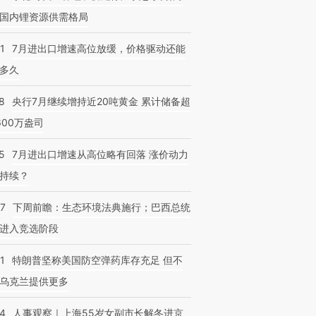
国内锂资源供需格局
1
7月进出口增速高位放缓，价格驱动还能
多久
8
央行7月继续增持近20吨黄金 累计储备超
600万盎司
5
7月进出口增速从高位略有回落 涨价动力
持续？
07
下周前瞻：生态环境法典施行；巴西总统
进入竞选阶段
1
特朗普坚称美国防空弹药库存充足 但不
乌克兰提供更多
24
人事观察｜上海55岁女副市长解冬进京