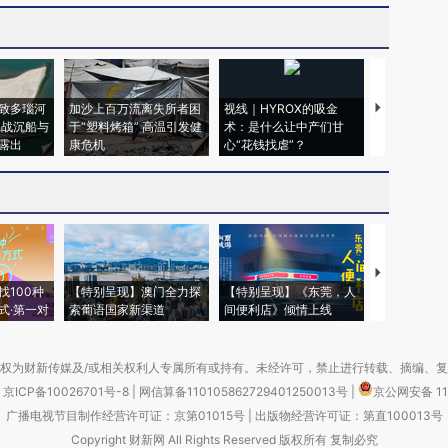
致多瑙河
加沙上百万流离失所者困
视线｜HYROX的吸金
马航飞行员
二战沉船与
于“塑料烤箱” 高温引发健
术：是什么让中产们甘
粒摇头丸 尿
露出
康危机
心“花钱找虐”？
毒品
【推广】走
找100种
【特别呈现】澳门全力探
【特别呈现】《东莞，人
会，让数智科
式·第一对
索葡语国家新渠道
间便利店》倾情上线
业
权为财新传媒及/或相关权利人专属所有或持有。未经许可，禁止进行转载、摘编、
京ICP备10026701号-8
|
网信算备110105862729401250013号
|
京公网安备 11
广播电视节目制作经营许可证：京第01015号
|
出版物经营许可证：第直100013号
Copyright 财新网 All Rights Reserved 版权所有 复制必究