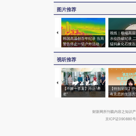
图片推荐
视线｜极端高温
韩国高温创百年纪录 当局
水位跌破纪录 
警告停止一切户外活动
猛犸象化石接连
视听推荐
【不唯一答案】不止“养
【特别呈现】寻
老”
有意思的生活方
财新网所刊载内容之知识产
京ICP证090880号