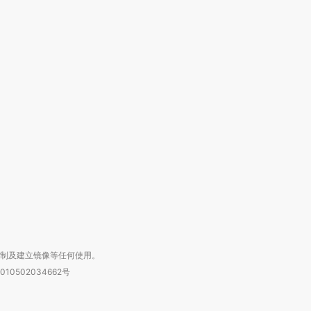
跨国走私7万
视线｜被称为“蟑螂”的印
视线｜“入侵”还是“人道危
检体内含3种
度Z世代 用街头抗争将教
机”？难民潮撕裂西班牙
秘鲁纳斯
育部长拱下台
飞地休达
13人遇难
进第四届链博
【商旅对话】华住集团
技“链”接产
【特别呈现】寻找100种
CFO：不靠规模取胜，华
【特别呈
有意思的生活方式·第三对
住三大增长引擎是什么？
有意思的
复制及建立镜像等任何使用。
010502034662号