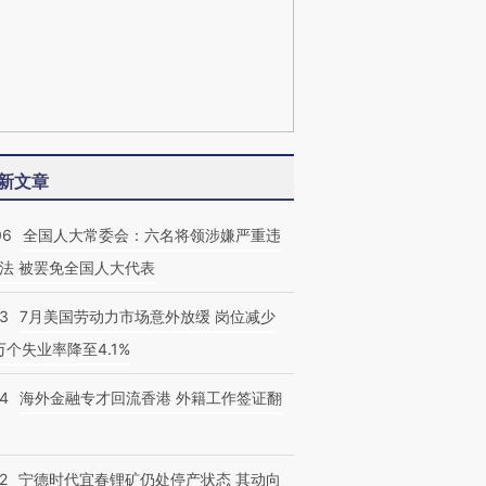
新文章
06
全国人大常委会：六名将领涉嫌严重违
法 被罢免全国人大代表
43
7月美国劳动力市场意外放缓 岗位减少
3万个失业率降至4.1%
14
海外金融专才回流香港 外籍工作签证翻
2
宁德时代宜春锂矿仍处停产状态 其动向