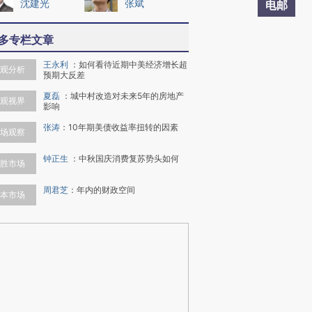
沈建光
张斌
电邮
多专栏文章
王永利
：
如何看待近期中美经济增长超
观分析
预期大反差
夏磊
：
城中村改造对未来5年的房地产
观视界
影响
张涛
：
10年期美债收益率扭转的因素
场观察
钟正生
：
中秋国庆消费复苏势头如何
胜市场
周君芝
：
年内的财政空间
本市场