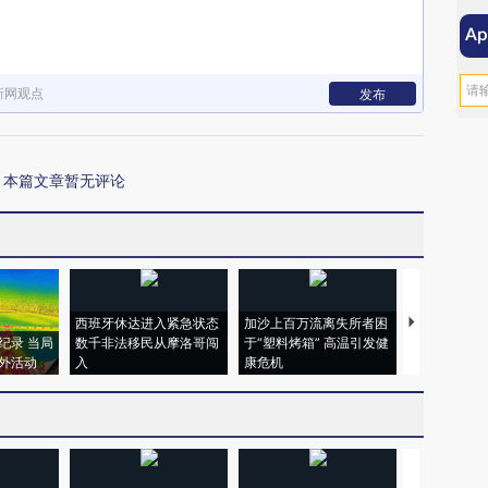
新网观点
发布
本篇文章暂无评论
西班牙休达进入紧急状态
加沙上百万流离失所者困
视线｜HYR
纪录 当局
数千非法移民从摩洛哥闯
于“塑料烤箱” 高温引发健
术：是什么
外活动
入
康危机
心“花钱找虐