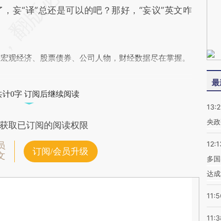
，妄“译”总还是可以的吧？那好，“妄议”英文咋
阅宏观经济、股票债券、公司人物，财经数据尽在掌握。
最
共计0字 订阅后继续阅读
13:
央政
获取已订阅的阅读权限
12:1
员
订阅/会员升级
文
多国
达成
11:5
11:3