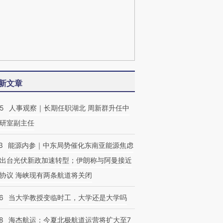
新文章
25
人事观察｜长期任职湖北 周新群升任中
研室副主任
3
能源内参｜中东局势催化东南亚能源焦虑
出台光伏新政加速转型；伊朗称与阿曼接近
协议 海峡现有两条航道将关闭
6
当大学教授变临时工，大学还是大学吗
8
海杰航运：今夏北极航道运营将扩大至7