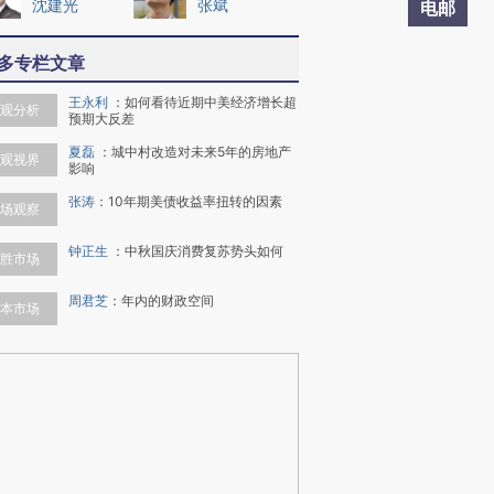
沈建光
张斌
电邮
多专栏文章
王永利
：
如何看待近期中美经济增长超
观分析
预期大反差
夏磊
：
城中村改造对未来5年的房地产
观视界
影响
张涛
：
10年期美债收益率扭转的因素
场观察
钟正生
：
中秋国庆消费复苏势头如何
胜市场
周君芝
：
年内的财政空间
本市场