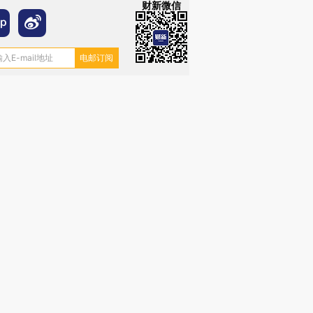
财新微信
OX的吸金
马航飞行员跨国走私7万
视线｜被称为“蟑螂”的印
让中产们甘
粒摇头丸 尿检体内含3种
度Z世代 用街头抗争将教
秘鲁纳斯
”？
毒品
育部长拱下台
13人遇难