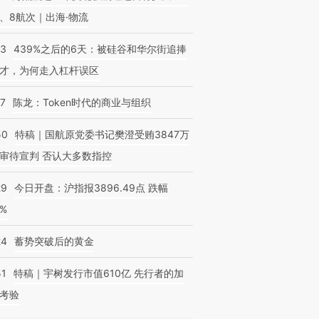
、8航次｜出海·物流
53
439%之后的6天：被硅谷和华尔街追捧
才，为何走入杠杆误区
07
陈龙：Token时代的商业与组织
50
特稿｜国航原党委书记樊澄受贿3847万
审待宣判 否认大多数指控
29
今日开盘：沪指报3896.49点 跌幅
0%
24
蓄势突破后的黄金
51
特稿｜宇树发行市值610亿 先行者的加
考验