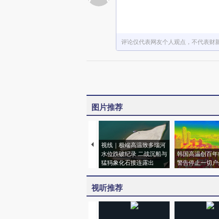
评论仅代表网友个人观点，不代表财
图片推荐
视线｜极端高温致多瑙河
水位跌破纪录 二战沉船与
韩国高温创百年
猛犸象化石接连露出
警告停止一切户
视听推荐