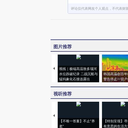
评论仅代表网友个人观点，不代表财
图片推荐
视线｜极端高温致多瑙河
水位跌破纪录 二战沉船与
韩国高温创百年
猛犸象化石接连露出
警告停止一切户
视听推荐
【不唯一答案】不止“养
【特别呈现】寻
老”
有意思的生活方