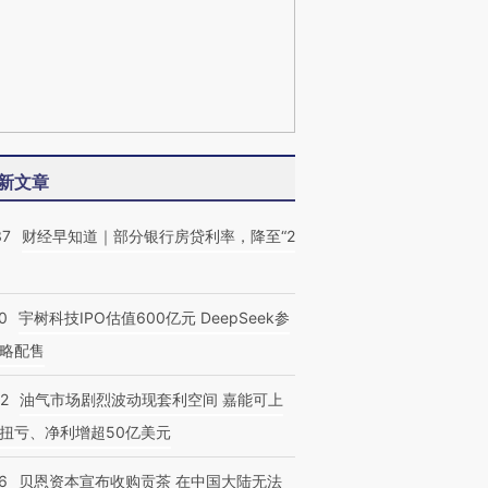
新文章
37
财经早知道｜部分银行房贷利率，降至“2
0
宇树科技IPO估值600亿元 DeepSeek参
略配售
22
油气市场剧烈波动现套利空间 嘉能可上
扭亏、净利增超50亿美元
6
贝恩资本宣布收购贡茶 在中国大陆无法