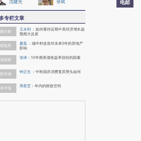
沈建光
张斌
电邮
多专栏文章
王永利
：
如何看待近期中美经济增长超
观分析
预期大反差
夏磊
：
城中村改造对未来5年的房地产
观视界
影响
张涛
：
10年期美债收益率扭转的因素
场观察
钟正生
：
中秋国庆消费复苏势头如何
胜市场
周君芝
：
年内的财政空间
本市场