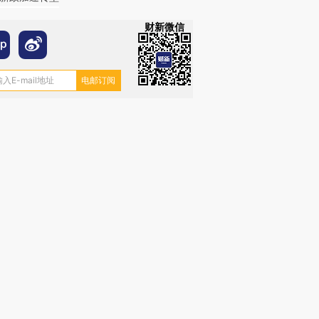
财新微信
OX的吸金
马航飞行员跨国走私7万
视线｜被称为“蟑螂”的印
让中产们甘
粒摇头丸 尿检体内含3种
度Z世代 用街头抗争将教
秘鲁纳斯
”？
毒品
育部长拱下台
13人遇难
进第四届链博
【商旅对话】华住集团
技“链”接产
【特别呈现】寻找100种
CFO：不靠规模取胜，华
【特别呈
有意思的生活方式·第三对
住三大增长引擎是什么？
有意思的