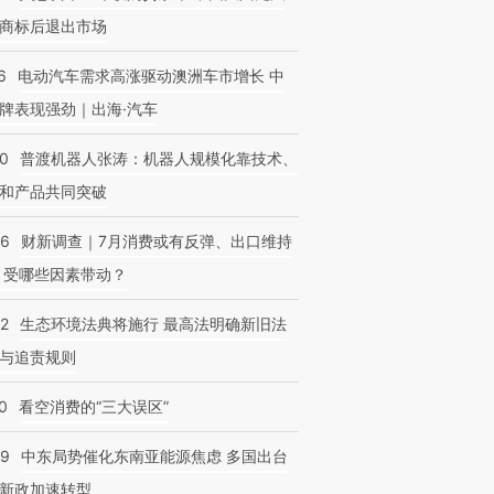
商标后退出市场
6
电动汽车需求高涨驱动澳洲车市增长 中
牌表现强劲｜出海·汽车
00
普渡机器人张涛：机器人规模化靠技术、
和产品共同突破
56
财新调查｜7月消费或有反弹、出口维持
 受哪些因素带动？
42
生态环境法典将施行 最高法明确新旧法
与追责规则
0
看空消费的“三大误区”
59
中东局势催化东南亚能源焦虑 多国出台
新政加速转型