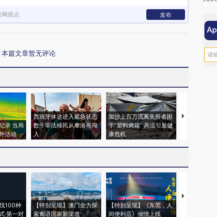
新网观点
发布
本篇文章暂无评论
西班牙休达进入紧急状态
加沙上百万流离失所者困
视线｜HYR
纪录 当局
数千非法移民从摩洛哥闯
于“塑料烤箱” 高温引发健
术：是什么
外活动
入
康危机
心“花钱找虐
【推广】走
找100种
【特别呈现】澳门全力探
【特别呈现】《东莞，人
会，让数智科
式·第一对
索葡语国家新渠道
间便利店》倾情上线
业