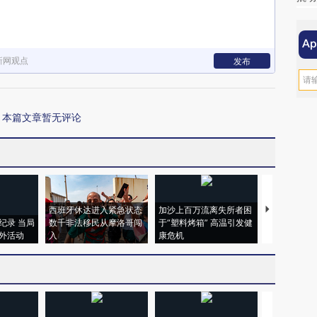
新网观点
发布
本篇文章暂无评论
西班牙休达进入紧急状态
加沙上百万流离失所者困
视线｜HYR
纪录 当局
数千非法移民从摩洛哥闯
于“塑料烤箱” 高温引发健
术：是什么
外活动
入
康危机
心“花钱找虐