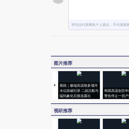
评论仅代表网友个人观点，不代表财
图片推荐
视线｜极端高温致多瑙河
水位跌破纪录 二战沉船与
韩国高温创百年
猛犸象化石接连露出
警告停止一切户
视听推荐