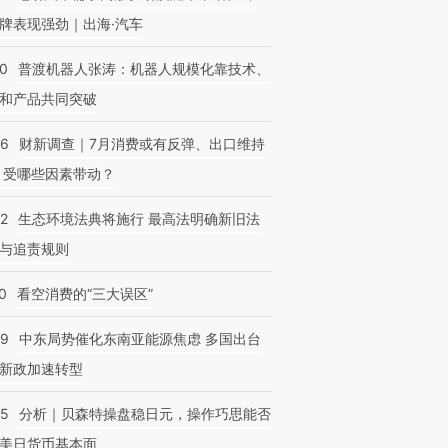
牌表现强劲｜出海·汽车
00
普渡机器人张涛：机器人规模化靠技术、
和产品共同突破
56
财新调查｜7月消费或有反弹、出口维持
 受哪些因素带动？
42
生态环境法典将施行 最高法明确新旧法
与追责规则
0
看空消费的“三大误区”
59
中东局势催化东南亚能源焦虑 多国出台
新政加速转型
05
分析｜贝森特操盘稳日元，操作巧思能否
美日货币基本面