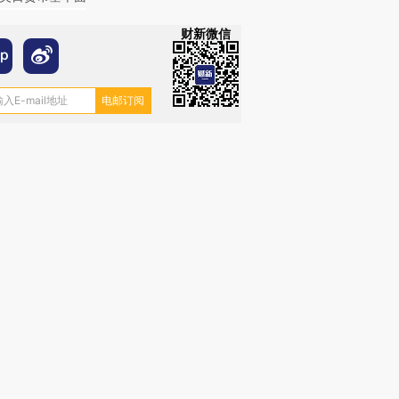
财新微信
OX的吸金
马航飞行员跨国走私7万
视线｜被称为“蟑螂”的印
让中产们甘
粒摇头丸 尿检体内含3种
度Z世代 用街头抗争将教
秘鲁纳斯
”？
毒品
育部长拱下台
13人遇难