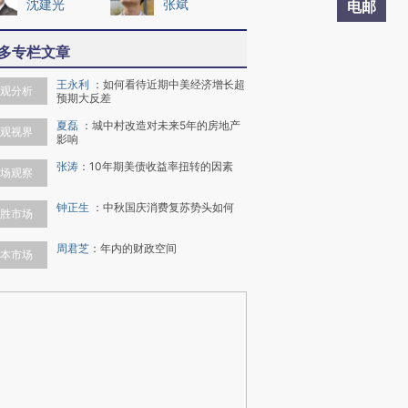
沈建光
张斌
电邮
多专栏文章
王永利
：
如何看待近期中美经济增长超
观分析
预期大反差
夏磊
：
城中村改造对未来5年的房地产
观视界
影响
张涛
：
10年期美债收益率扭转的因素
场观察
钟正生
：
中秋国庆消费复苏势头如何
胜市场
周君芝
：
年内的财政空间
本市场