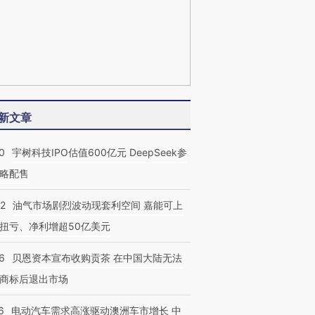
新文章
0
宇树科技IPO估值600亿元 DeepSeek参
略配售
22
油气市场剧烈波动现套利空间 嘉能可上
扭亏、净利增超50亿美元
6
贝恩资本宣布收购贡茶 在中国大陆无法
商标后退出市场
6
电动汽车需求高涨驱动澳洲车市增长 中