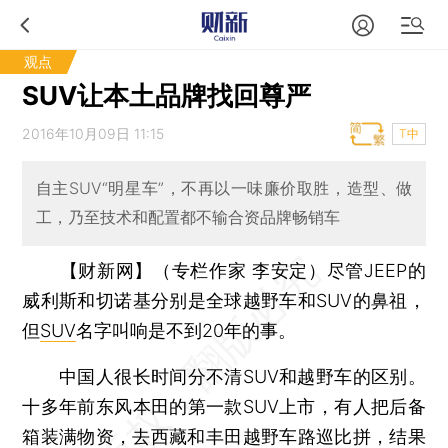
观点
SUV让本土品牌找回尊严
2016年10月09日 11:15
T中
自主SUV“明星车”，不再以一味廉价取胜，造型、做
工，乃至技术和配置都不输合资品牌畅销车
【财新网】（专栏作家 李安定）
尽管JEEP的
威利斯和切诺基分别是全球越野车和SUV的鼻祖，
但
SUV
名字叫响是不到20年的事。
中国人很长时间分不清SUV和越野车的区别。
十多年前东风本田的第一款SUV上市，有人把后备
箱装满物资，去西藏和丰田越野车路巡比拼，结果