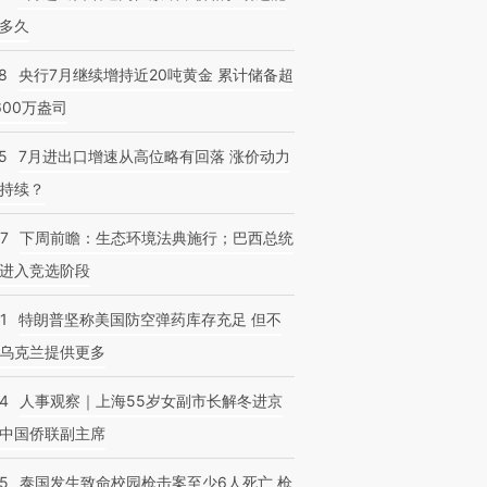
多久
8
央行7月继续增持近20吨黄金 累计储备超
600万盎司
5
7月进出口增速从高位略有回落 涨价动力
持续？
07
下周前瞻：生态环境法典施行；巴西总统
进入竞选阶段
1
特朗普坚称美国防空弹药库存充足 但不
乌克兰提供更多
24
人事观察｜上海55岁女副市长解冬进京
中国侨联副主席
45
泰国发生致命校园枪击案至少6人死亡 枪