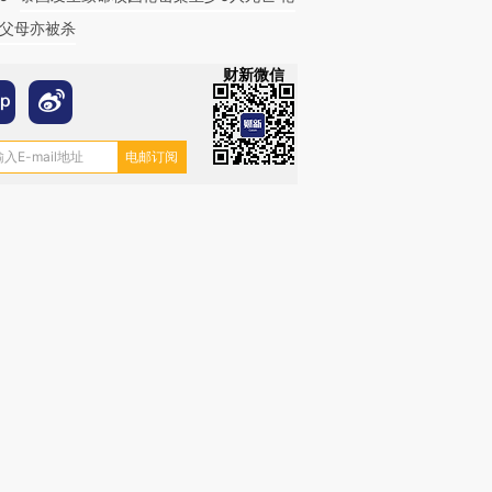
父母亦被杀
财新微信
跨国走私7万
视线｜被称为“蟑螂”的印
视线｜“入侵”还是“人道危
检体内含3种
度Z世代 用街头抗争将教
机”？难民潮撕裂西班牙
秘鲁纳斯
育部长拱下台
飞地休达
13人遇难