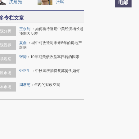
沈建光
张斌
电邮
多专栏文章
王永利
：
如何看待近期中美经济增长超
观分析
预期大反差
夏磊
：
城中村改造对未来5年的房地产
观视界
影响
张涛
：
10年期美债收益率扭转的因素
场观察
钟正生
：
中秋国庆消费复苏势头如何
胜市场
周君芝
：
年内的财政空间
本市场