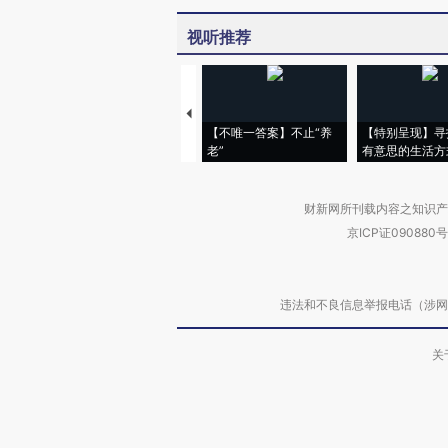
视听推荐
【不唯一答案】不止“养
【特别呈现】寻
老”
有意思的生活方
财新网所刊载内容之知识产
京ICP证090880号
违法和不良信息举报电话（涉网络暴力有
关