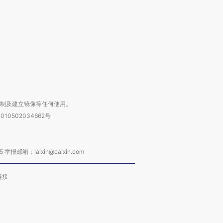
进第四届链博
【商旅对话】华住集团
技“链”接产
【特别呈现】寻找100种
CFO：不靠规模取胜，华
【特别呈
有意思的生活方式·第三对
住三大增长引擎是什么？
有意思的
复制及建立镜像等任何使用。
010502034662号
箱：laixin@caixin.com
链接