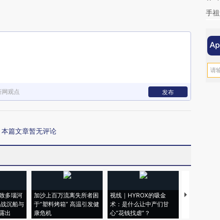
手祖
新网观点
发布
本篇文章暂无评论
致多瑙河
加沙上百万流离失所者困
视线｜HYROX的吸金
马航飞行员
二战沉船与
于“塑料烤箱” 高温引发健
术：是什么让中产们甘
粒摇头丸 尿
露出
康危机
心“花钱找虐”？
毒品