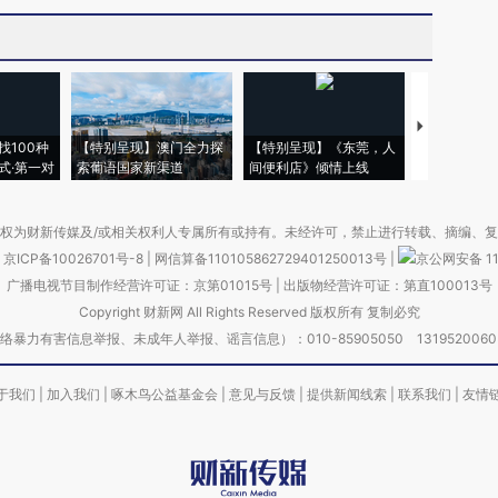
【推广】走
找100种
【特别呈现】澳门全力探
【特别呈现】《东莞，人
会，让数智科
式·第一对
索葡语国家新渠道
间便利店》倾情上线
业
权为财新传媒及/或相关权利人专属所有或持有。未经许可，禁止进行转载、摘编、
京ICP备10026701号-8
|
网信算备110105862729401250013号
|
京公网安备 11
广播电视节目制作经营许可证：京第01015号
|
出版物经营许可证：第直100013号
Copyright 财新网 All Rights Reserved 版权所有 复制必究
害信息举报、未成年人举报、谣言信息）：010-85905050 13195200605 举报邮
于我们
|
加入我们
|
啄木鸟公益基金会
|
意见与反馈
|
提供新闻线索
|
联系我们
|
友情