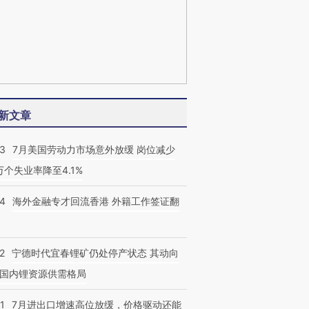
新文章
43
7月美国劳动力市场意外放缓 岗位减少
3万个失业率降至4.1%
14
海外金融专才回流香港 外籍工作签证翻
2
宁德时代宜春锂矿仍处停产状态 其动向
国内锂资源供需格局
1
7月进出口增速高位放缓，价格驱动还能