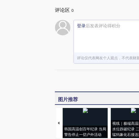
评论区
0
登录
后发表评论得积分
评论仅代表网友个人观点，不代表财
图片推荐
视线｜极端高温
韩国高温创百年纪录 当局
水位跌破纪录 
警告停止一切户外活动
猛犸象化石接连