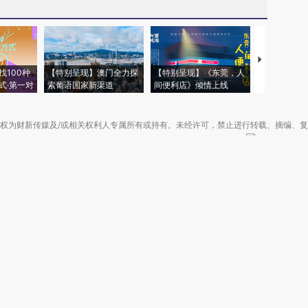
【推广】走
找100种
【特别呈现】澳门全力探
【特别呈现】《东莞，人
会，让数智科
式·第一对
索葡语国家新渠道
间便利店》倾情上线
业
权为财新传媒及/或相关权利人专属所有或持有。未经许可，禁止进行转载、摘编、
京ICP备10026701号-8
|
网信算备110105862729401250013号
|
京公网安备 11
广播电视节目制作经营许可证：京第01015号
|
出版物经营许可证：第直100013号
Copyright 财新网 All Rights Reserved 版权所有 复制必究
害信息举报、未成年人举报、谣言信息）：010-85905050 13195200605 举报邮
于我们
|
加入我们
|
啄木鸟公益基金会
|
意见与反馈
|
提供新闻线索
|
联系我们
|
友情