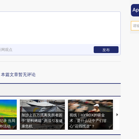
新网观点
发布
本篇文章暂无评论
加沙上百万流离失所者困
视线｜HYROX的吸金
马航飞行员
纪录 当局
于“塑料烤箱” 高温引发健
术：是什么让中产们甘
粒摇头丸 尿
外活动
康危机
心“花钱找虐”？
毒品