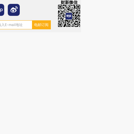
财新微信
跨国走私7万
视线｜被称为“蟑螂”的印
视线｜“入侵”还是“人道危
检体内含3种
度Z世代 用街头抗争将教
机”？难民潮撕裂西班牙
秘鲁纳斯
育部长拱下台
飞地休达
13人遇难