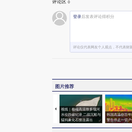
评论区
0
登录
后发表评论得积分
评论仅代表网友个人观点，不代表财
图片推荐
视线｜极端高温致多瑙河
水位跌破纪录 二战沉船与
韩国高温创百年
猛犸象化石接连露出
警告停止一切户