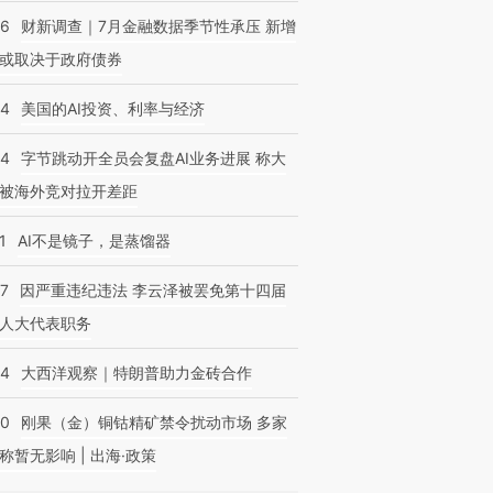
46
财新调查｜7月金融数据季节性承压 新增
或取决于政府债券
44
美国的AI投资、利率与经济
44
字节跳动开全员会复盘AI业务进展 称大
被海外竞对拉开差距
1
AI不是镜子，是蒸馏器
07
因严重违纪违法 李云泽被罢免第十四届
人大代表职务
44
大西洋观察｜特朗普助力金砖合作
40
刚果（金）铜钴精矿禁令扰动市场 多家
称暂无影响 | 出海·政策