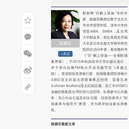
财新网“芬解上班族”专栏作
家，陈嫦芬教授任教于北京大
学光华管理学院、清华大学经
管院MBA、EMBA，及台湾
大学财金系，曾赴美国史丹福
陈嫦芬
大学及日本京都大学商学研究
院担任访问学者，着有教科书
+关注
《“芬”解上班族──全相职场
素养课》，于2015年秋由清华大学出版社发行，
并于喜马拉雅FM电台开设音频节目《卓越之
路》。资深国际投资银行家，前瑞银集团投资银行
(UBS)亚太区副主席暨董事总经理、雷曼兄弟
(Lehman Brothers)亚太区副总裁、及汇丰(HSBC)
金融控股集团台湾区投行总经理。长期参与公共服
务，关心社会公益及妇女议题，目前投身华人“职
场素养与领导力”教育，并为两岸创业家名师教
练。
陈嫦芬最新文章