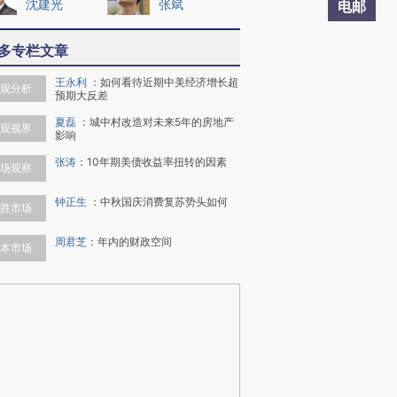
沈建光
张斌
电邮
多专栏文章
王永利
：
如何看待近期中美经济增长超
观分析
预期大反差
夏磊
：
城中村改造对未来5年的房地产
观视界
影响
张涛
：
10年期美债收益率扭转的因素
场观察
钟正生
：
中秋国庆消费复苏势头如何
胜市场
周君芝
：
年内的财政空间
本市场