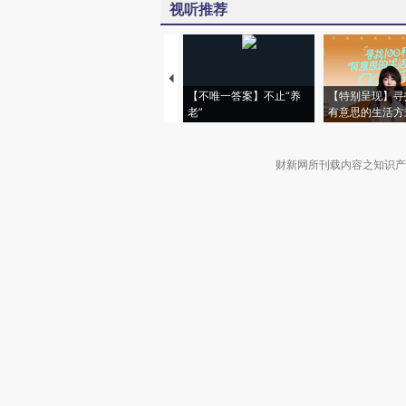
视听推荐
【不唯一答案】不止“养
【特别呈现】寻
老”
有意思的生活方
财新网所刊载内容之知识产
京ICP证090880号
违法和不良信息举报电话（涉网络暴力有
关