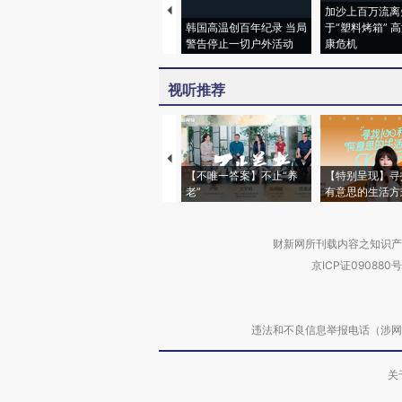
加沙上百万流离
韩国高温创百年纪录 当局
于“塑料烤箱” 
警告停止一切户外活动
康危机
视听推荐
【不唯一答案】不止“养
【特别呈现】寻
老”
有意思的生活方
财新网所刊载内容之知识产
京ICP证090880号
违法和不良信息举报电话（涉网络暴力有
关