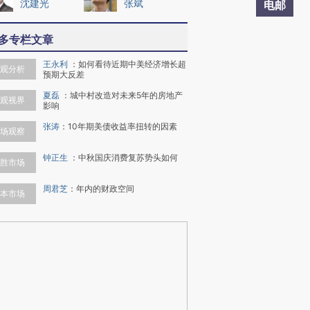
沈建光
张斌
电邮
多专栏文章
王永利
：
如何看待近期中美经济增长超
观分析
预期大反差
夏磊
：
城中村改造对未来5年的房地产
观视界
影响
张涛
：
10年期美债收益率扭转的因素
场观察
钟正生
：
中秋国庆消费复苏势头如何
胜市场
周君芝
：
年内的财政空间
本市场