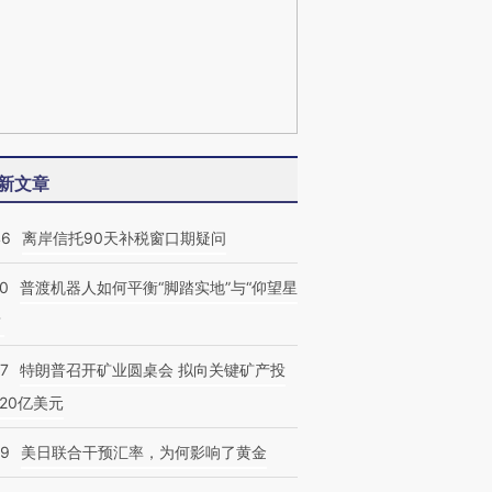
新文章
46
离岸信托90天补税窗口期疑问
00
普渡机器人如何平衡“脚踏实地”与“仰望星
？
57
特朗普召开矿业圆桌会 拟向关键矿产投
20亿美元
09
美日联合干预汇率，为何影响了黄金