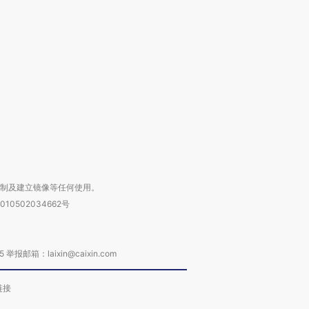
”还是“人道危
湖北宜昌局部短时降雨
哈尔滨遭遇短时极端强降
撕裂西班牙
128毫米 紧急转移近
雨 3小时累计雨量超80毫
秘鲁纳斯
4000人
米
13人遇难
进第四届链博
【商旅对话】华住集团
技“链”接产
【特别呈现】寻找100种
CFO：不靠规模取胜，华
【特别呈
有意思的生活方式·第三对
住三大增长引擎是什么？
有意思的
复制及建立镜像等任何使用。
010502034662号
箱：laixin@caixin.com
链接