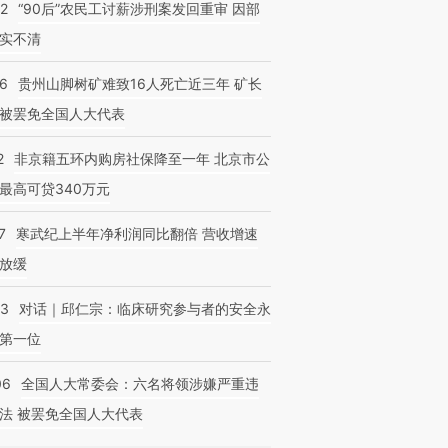
32
“90后”农民工讨薪涉刑案发回重审 因部
实不清
36
贵州山脚树矿难致16人死亡近三年 矿长
被罢免全国人大代表
2
非京籍五环内购房社保降至一年 北京市公
最高可贷340万元
7
寒武纪上半年净利润同比翻倍 营收增速
放缓
53
对话｜邱仁宗：临床研究参与者的安全永
第一位
06
全国人大常委会：六名将领涉嫌严重违
法 被罢免全国人大代表