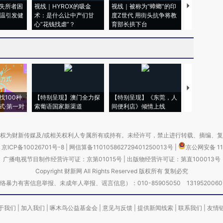
失所者困
视线｜HYROX的吸金
视线｜被称为“蟑螂”的印
视线｜“入侵
高温引发健
术：是什么让中产们甘
度Z世代 用街头抗争将教
机”？难民潮
心“花钱找虐”？
育部长拱下台
飞地休达
【推广】走
找100种
【特别呈现】澳门全力探
【特别呈现】《东莞，人
会，让数智科
式·第一对
索葡语国家新渠道
间便利店》倾情上线
业
权为财新传媒及/或相关权利人专属所有或持有。未经许可，禁止进行转载、摘编、
京ICP备10026701号-8
|
网信算备110105862729401250013号
|
京公网安备 11
广播电视节目制作经营许可证：京第01015号
|
出版物经营许可证：第直100013号
Copyright 财新网 All Rights Reserved 版权所有 复制必究
害信息举报、未成年人举报、谣言信息）：010-85905050 13195200605 举报邮
于我们
|
加入我们
|
啄木鸟公益基金会
|
意见与反馈
|
提供新闻线索
|
联系我们
|
友情