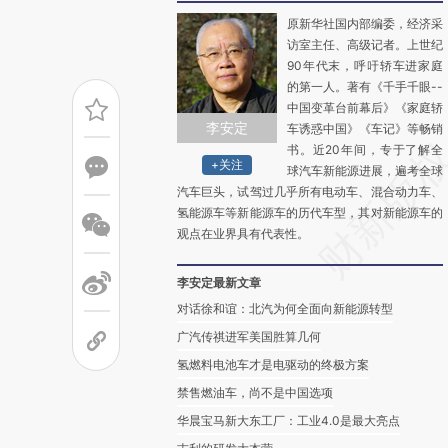
原新华社国内部编委，经济采
访室主任、高级记者。上世纪
90年代末，呼吁轿车进家庭
的第一人。著有《千手千眼--
中国变革台前幕后》《家庭轿
李安定
车诱惑中国》《车记》等畅销
书。近20年间，专于了解全
+关注
球汽车新能源进展，遍考全球
汽车巨头，试驾过几乎所有电动车、混合动力车、
氢能源车等新能源车的历代车型，其对新能源车的
观点在业界具有代表性。
李安定最新文章
对话徐和谊：北汽为何全面向新能源转型
广汽传祺进军美国胜算几何
氢燃料电池车才是电驱动的终极方案
禁售燃油车，尚不是中国选项
华晨宝马新大东工厂：工业4.0是最大亮点