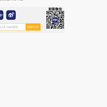
财新微信
OX的吸金
马航飞行员跨国走私7万
视线｜被称为“蟑螂”的印
让中产们甘
粒摇头丸 尿检体内含3种
度Z世代 用街头抗争将教
秘鲁纳斯
”？
毒品
育部长拱下台
13人遇难