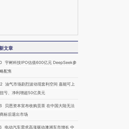
新文章
0
宇树科技IPO估值600亿元 DeepSeek参
略配售
22
油气市场剧烈波动现套利空间 嘉能可上
扭亏、净利增超50亿美元
6
贝恩资本宣布收购贡茶 在中国大陆无法
商标后退出市场
6
电动汽车需求高涨驱动澳洲车市增长 中