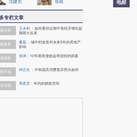
沈建光
张斌
电邮
多专栏文章
王永利
：
如何看待近期中美经济增长超
观分析
预期大反差
夏磊
：
城中村改造对未来5年的房地产
观视界
影响
张涛
：
10年期美债收益率扭转的因素
场观察
钟正生
：
中秋国庆消费复苏势头如何
胜市场
周君芝
：
年内的财政空间
本市场