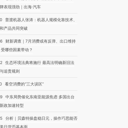
牌表现强劲｜出海·汽车
00
普渡机器人张涛：机器人规模化靠技术、
和产品共同突破
56
财新调查｜7月消费或有反弹、出口维持
 受哪些因素带动？
42
生态环境法典将施行 最高法明确新旧法
与追责规则
0
看空消费的“三大误区”
59
中东局势催化东南亚能源焦虑 多国出台
新政加速转型
05
分析｜贝森特操盘稳日元，操作巧思能否
美日货币基本面