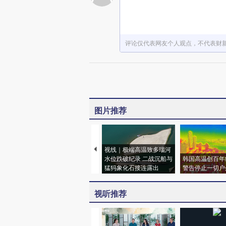
评论仅代表网友个人观点，不代表财
图片推荐
视线｜极端高温致多瑙河
水位跌破纪录 二战沉船与
韩国高温创百年
猛犸象化石接连露出
警告停止一切户
视听推荐