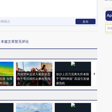
新网观点
发布
本篇文章暂无评论
西班牙休达进入紧急状态
加沙上百万流离失所者困
视线｜HYR
纪录 当局
数千非法移民从摩洛哥闯
于“塑料烤箱” 高温引发健
术：是什么
外活动
入
康危机
心“花钱找虐