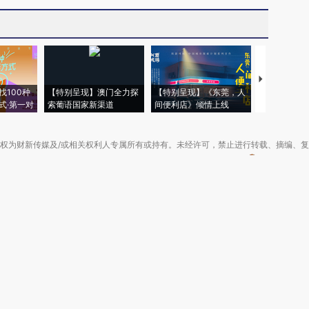
【推广】走
找100种
【特别呈现】澳门全力探
【特别呈现】《东莞，人
会，让数智科
式·第一对
索葡语国家新渠道
间便利店》倾情上线
业
权为财新传媒及/或相关权利人专属所有或持有。未经许可，禁止进行转载、摘编、
京ICP备10026701号-8
|
网信算备110105862729401250013号
|
京公网安备 11
广播电视节目制作经营许可证：京第01015号
|
出版物经营许可证：第直100013号
Copyright 财新网 All Rights Reserved 版权所有 复制必究
害信息举报、未成年人举报、谣言信息）：010-85905050 13195200605 举报邮
于我们
|
加入我们
|
啄木鸟公益基金会
|
意见与反馈
|
提供新闻线索
|
联系我们
|
友情