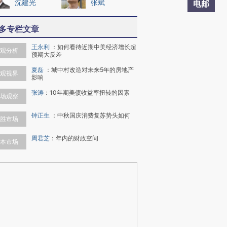
沈建光
张斌
电邮
多专栏文章
王永利
：
如何看待近期中美经济增长超
观分析
预期大反差
夏磊
：
城中村改造对未来5年的房地产
观视界
影响
张涛
：
10年期美债收益率扭转的因素
场观察
钟正生
：
中秋国庆消费复苏势头如何
胜市场
周君芝
：
年内的财政空间
本市场