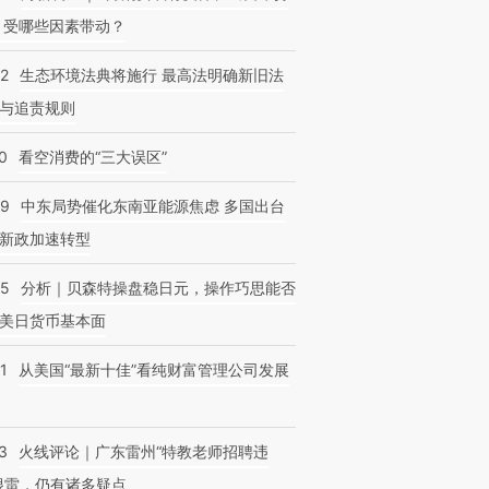
 受哪些因素带动？
42
生态环境法典将施行 最高法明确新旧法
与追责规则
0
看空消费的“三大误区”
59
中东局势催化东南亚能源焦虑 多国出台
新政加速转型
05
分析｜贝森特操盘稳日元，操作巧思能否
美日货币基本面
1
从美国“最新十佳”看纯财富管理公司发展
3
火线评论｜广东雷州“特教老师招聘违
很雷，仍有诸多疑点