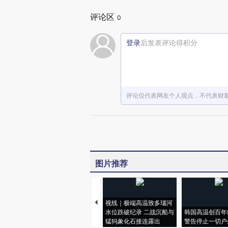
评论区
0
登录
后发表评论得积分
评论仅代表网友个人观点，不代表财
图片推荐
视线｜极端高温致多瑙河
水位跌破纪录 二战沉船与
韩国高温创百年
猛犸象化石接连露出
警告停止一切户