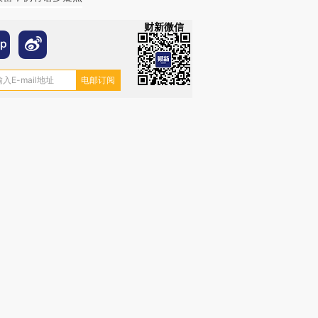
财新微信
跨国走私7万
视线｜HYROX的吸金
视线｜被
检体内含3种
术：是什么让中产们甘
泽连斯基密集出访美英 索
度Z世代
心“花钱找虐”？
要防空导弹“救急”
育部长拱