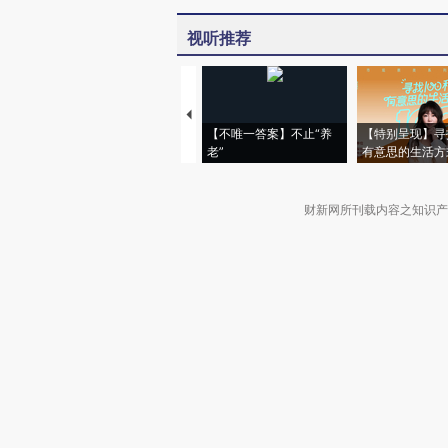
视听推荐
【不唯一答案】不止“养
【特别呈现】寻
老”
有意思的生活方
财新网所刊载内容之知识产
京ICP证090880号
违法和不良信息举报电话（涉网络暴力有
关