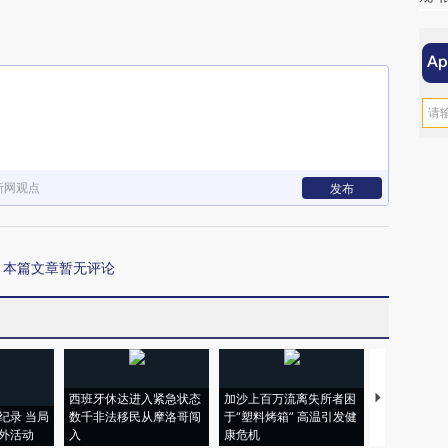
新网观点
发布
本篇文章暂无评论
西班牙休达进入紧急状态
加沙上百万流离失所者困
马航飞行员
纪录 当局
数千非法移民从摩洛哥闯
于“塑料烤箱” 高温引发健
粒摇头丸 尿
外活动
入
康危机
毒品