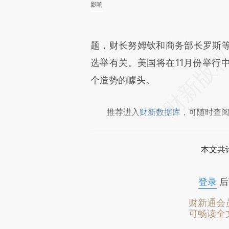
影响
题，财长努姆钦和商务部长罗斯
选举有关。美国将在11月份举行
个造势的噱头。
推荐进入
财新数据库
，可随时查
本文共计
登录
后
财新通会
可畅读全