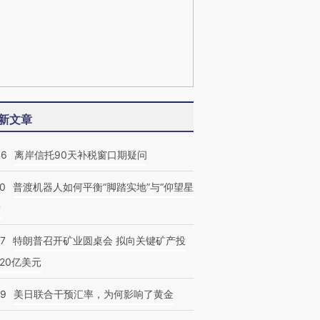
新文章
46
离岸信托90天补税窗口期疑问
00
普渡机器人如何平衡“脚踏实地”与“仰望星
？
57
特朗普召开矿业圆桌会 拟向关键矿产投
20亿美元
09
美日联合干预汇率，为何影响了黄金