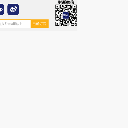
财新微信
跨国走私7万
视线｜被称为“蟑螂”的印
视线｜“入侵”还是“人道危
检体内含3种
度Z世代 用街头抗争将教
机”？难民潮撕裂西班牙
秘鲁纳斯
育部长拱下台
飞地休达
13人遇难
进第四届链博
【商旅对话】华住集团
技“链”接产
【特别呈现】寻找100种
CFO：不靠规模取胜，华
【特别呈
有意思的生活方式·第三对
住三大增长引擎是什么？
有意思的