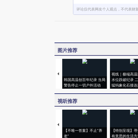
评论仅代表网友个人观点，不代表财
图片推荐
视线｜极端高温
韩国高温创百年纪录 当局
水位跌破纪录 
警告停止一切户外活动
猛犸象化石接连
视听推荐
【不唯一答案】不止“养
【特别呈现】寻
老”
有意思的生活方