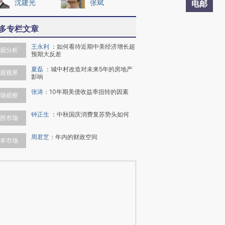
沈建光
张斌
电邮
多专栏文章
王永利
：
如何看待近期中美经济增长超
观分析
预期大反差
夏磊
：
城中村改造对未来5年的房地产
观视界
影响
张涛
：
10年期美债收益率扭转的因素
场观察
钟正生
：
中秋国庆消费复苏势头如何
胜市场
周君芝
：
年内的财政空间
本市场