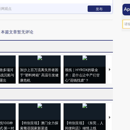
新网观点
发布
本篇文章暂无评论
致多瑙河
加沙上百万流离失所者困
视线｜HYROX的吸金
马航飞行员
二战沉船与
于“塑料烤箱” 高温引发健
术：是什么让中产们甘
粒摇头丸 尿
露出
康危机
心“花钱找虐”？
毒品
【推广】走
找100种
【特别呈现】澳门全力探
【特别呈现】《东莞，人
会，让数智科
式·第一对
索葡语国家新渠道
间便利店》倾情上线
业