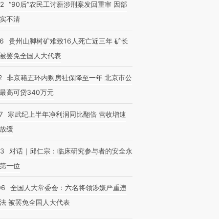
32
“90后”农民工讨薪涉刑案发回重审 因部
实不清
36
贵州山脚树矿难致16人死亡近三年 矿长
被罢免全国人大代表
2
非京籍五环内购房社保降至一年 北京市公
最高可贷340万元
7
寒武纪上半年净利润同比翻倍 营收增速
放缓
53
对话｜邱仁宗：临床研究参与者的安全永
第一位
06
全国人大常委会：六名将领涉嫌严重违
法 被罢免全国人大代表