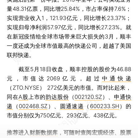
量48.31亿票，同比增25.84%，市占率保持7.6%；
实现营业收入1，121.93亿元，同比增长23.37%；
实现归母净利润57.97亿元，同比增长27.23%。就
在新冠疫情给全球市场带来巨大损失的3月，顺丰
一度还成为全球市值最高的快递公司，超越了美国
联邦快递。
截至5月18日收盘，顺丰控股的股价为46.88
元，市值达2069亿元，超过
中通快递
（ZTO.NYSE） 272亿美元的市值。而对比起来，
同在
A股
上市的
韵达股份
（
002120.SZ
）、
申通快
递
（
002468.SZ
）、
圆通速递
（
600233.SH
）的
市值分别仅为750亿元、293亿元、438亿元。
推荐进入
财新数据库
，可随时查阅宏观经济、股票