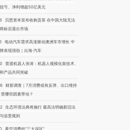
扭亏、净利增超50亿美元
6
贝恩资本宣布收购贡茶 在中国大陆无法
商标后退出市场
6
电动汽车需求高涨驱动澳洲车市增长 中
牌表现强劲｜出海·汽车
00
普渡机器人张涛：机器人规模化靠技术、
和产品共同突破
56
财新调查｜7月消费或有反弹、出口维持
 受哪些因素带动？
42
生态环境法典将施行 最高法明确新旧法
与追责规则
0
看空消费的“三大误区”