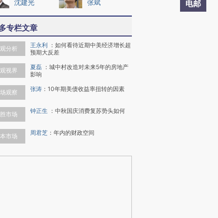
沈建光
张斌
电邮
多专栏文章
王永利
：
如何看待近期中美经济增长超
观分析
预期大反差
夏磊
：
城中村改造对未来5年的房地产
观视界
影响
张涛
：
10年期美债收益率扭转的因素
场观察
钟正生
：
中秋国庆消费复苏势头如何
胜市场
周君芝
：
年内的财政空间
本市场