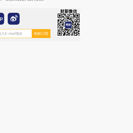
财新微信
OX的吸金
马航飞行员跨国走私7万
视线｜被称为“蟑螂”的印
让中产们甘
粒摇头丸 尿检体内含3种
度Z世代 用街头抗争将教
秘鲁纳斯
”？
毒品
育部长拱下台
13人遇难