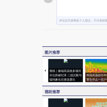
评论仅代表网友个人观点，不代表财
图片推荐
视线｜极端高温致多瑙河
水位跌破纪录 二战沉船与
韩国高温创百年
猛犸象化石接连露出
警告停止一切户
视听推荐