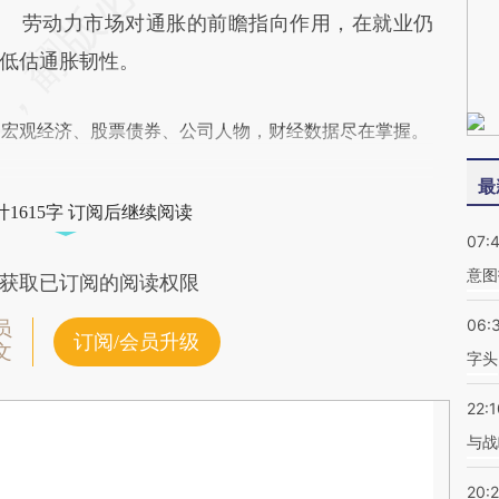
劳动力市场对通胀的前瞻指向作用，在就业仍
低估通胀韧性。
阅宏观经济、股票债券、公司人物，财经数据尽在掌握。
最
1615字 订阅后继续阅读
07:
意图
获取已订阅的阅读权限
06:
员
订阅/会员升级
文
字头
22:1
与战
20: