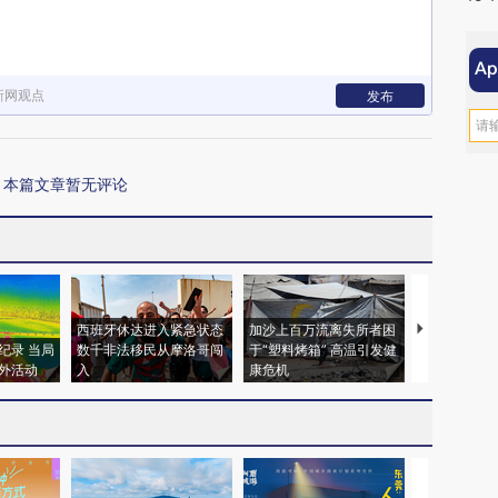
新网观点
发布
本篇文章暂无评论
西班牙休达进入紧急状态
加沙上百万流离失所者困
视线｜HYR
纪录 当局
数千非法移民从摩洛哥闯
于“塑料烤箱” 高温引发健
术：是什么
外活动
入
康危机
心“花钱找虐