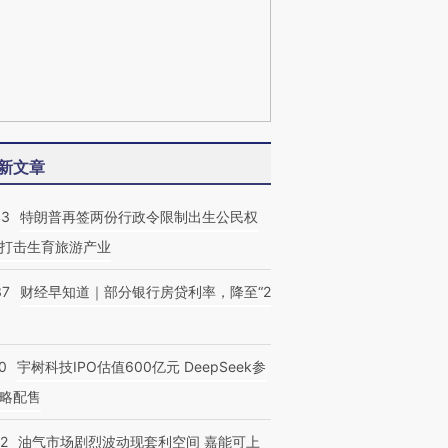
新文章
43
特朗普再签两份行政令限制出生公民权
打击生育旅游产业
37
财经早知道｜部分银行房贷利率，降至“2
0
宇树科技IPO估值600亿元 DeepSeek参
略配售
22
油气市场剧烈波动现套利空间 嘉能可上