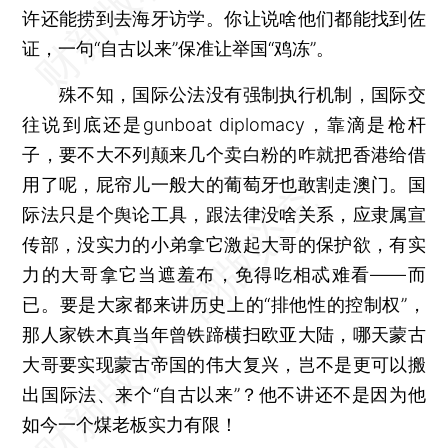
许还能捞到去海牙访学。你让说啥他们都能找到佐
证，一句“自古以来”保准让举国“鸡冻”。
殊不知，国际公法没有强制执行机制，国际交
往说到底还是gunboat diplomacy，靠滴是枪杆
子，要不大不列颠来几个卖白粉的咋就把香港给借
用了呢，屁帘儿一般大的葡萄牙也敢割走澳门。国
际法只是个舆论工具，跟法律没啥关系，应隶属宣
传部，没实力的小弟拿它激起大哥的保护欲，有实
力的大哥拿它当遮羞布，免得吃相忒难看——而
已。要是大家都来讲历史上的“排他性的控制权”，
那人家铁木真当年曾铁蹄横扫欧亚大陆，哪天蒙古
大哥要实现蒙古帝国的伟大复兴，岂不是更可以搬
出国际法、来个“自古以来”？他不讲还不是因为他
如今一个煤老板实力有限！